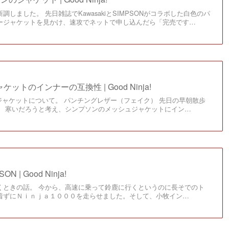
しました。 先日雑誌でKawasakiとSIMPSONがコラボした白色のパ
ージャケットを見かけ、速攻でネットで申し込んだら「完売です…
トのインナーの互換性 | Good Ninja!
のジャケットについて。 パンチングレザー（フェイク） 先日の早朝散歩
。 寒いだろうと考え、シンプソンのメッシュジャケットにイン…
 | Good Ninja!
くときの話。 今から、高速に乗って鈴鹿に行くというのに長そでのト
着ずにＮｉｎｊａ１０００を走らせました。そして、小牧イン…