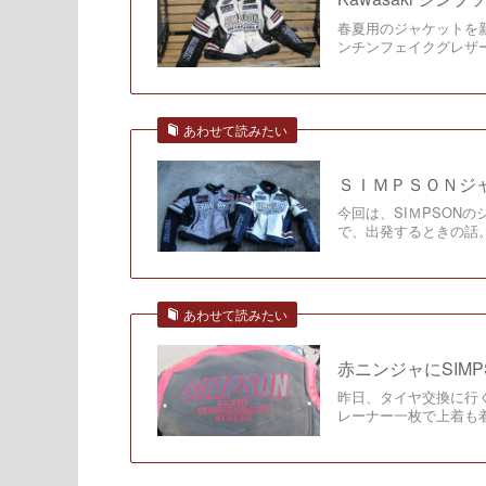
春夏用のジャケットを新調
ンチンフェイクグレザ
あわせて読みたい
ＳＩＭＰＳＯＮジャケッ
今回は、SIＭPSON
で、出発するときの話
あわせて読みたい
赤ニンジャにSIMPSON
昨日、タイヤ交換に行
レーナー一枚で上着も