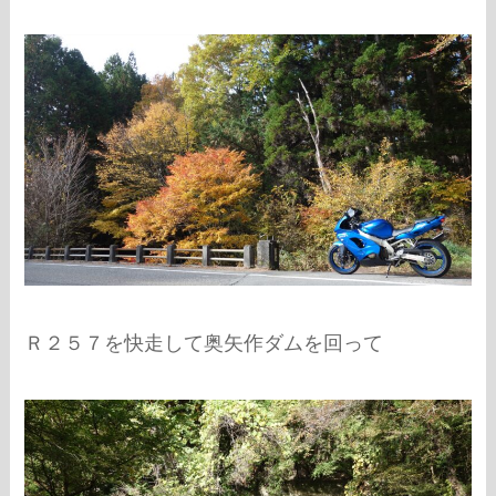
Ｒ２５７を快走して奥矢作ダムを回って