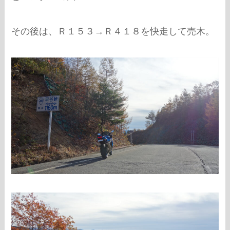
その後は、Ｒ１５３→Ｒ４１８を快走して売木。