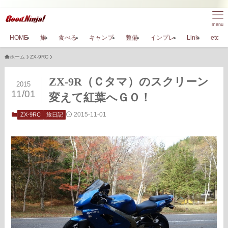
menu
HOME
旅
食べる
キャンプ
整備
インプレ
Link
etc
ホーム
ZX-9RC
ZX-9R（Ｃタマ）のスクリーン
2015
11/01
変えて紅葉へＧＯ！
2015-11-01
ZX-9RC
旅日記