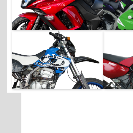
2011～/2020～
D-Tracker
2014～2015