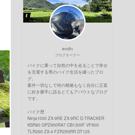
endn
ブログオーナー
バイクに乗って自然の中を走ることで幸せ
を充電する男のバイク生活を綴ったブロ
グ。
案件一切なしで何の根拠もなく自分に正直
に好き勝手に語るとてもアバウトなブログ
です。
バイク歴
Ninja1000 ZX-9RE ZX-9RC D-TRACKER
KSR80 GPZ900RA7 CB1300F VF800
TLR260 ZX-4 FZR250RR DT125