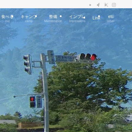
食べる
キャンプ
整備
インプレ
etc
Link
eat
camp
Maintenance
Impressions
other