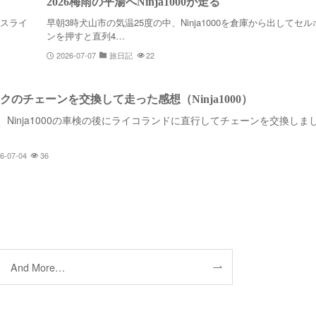
2026梅雨の平湯へNinja1000が走る
ナスライ
早朝3時犬山市の気温25度の中、Ninja1000を倉庫から出してセル
ンを押すと直列4…
2026-07-07
旅日記
22
クのチェーンを交換して走った感想（Ninja1000）
、Ninja1000の車検の後にライコランドに直行してチェーンを交換しま
6-07-04
36
And More…