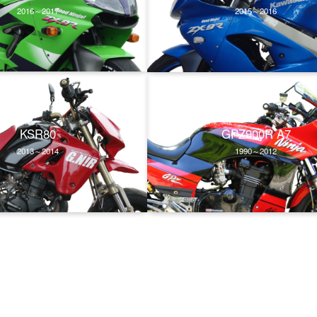
2016～2017
2015～2016
KSR80
GPZ900R A7
2013～2014
1990～2012