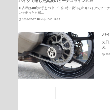
バイクで感じた真夏のビーナスライン2026
名古屋は40度の予想の中、午前3時に愛知を出発バイクでビー
ンを走ったら感…
2026-07-27
Ninja1000
25
バイ
先日
先…
202