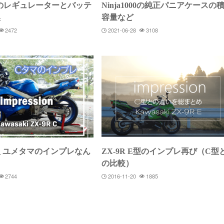
000のレギュレーターとバッテ
Ninja1000の純正パニアケースの
換
容量など
2472
2021-06-28
3108
C型 ユメタマのインプレなん
ZX-9R E型のインプレ再び（C型
の比較）
2744
2016-11-20
1885