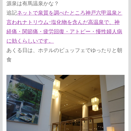
源泉は有馬温泉かな？
追記
ネットで泉質を調べたところ神戸六甲温泉と
言われナトリウムｰ塩化物を含んだ高温泉で、神
経痛・関節痛・疲労回復・アトピー・慢性婦人病
に効くらしいです。
あくる日は、ホテルのビュッフェでゆったりと朝
食