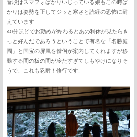
普段はスマフォばかりいじっている娘もこの時ば
かりは姿勢を正してジッと寒さと読経の恐怖に耐
えています
40分ほどでお勤めが終わるとあの利休が見たらき
っと好んだであろうということで有名な「名勝庭
園」と国宝の屏風を僧侶が案内してくれますが移
動する間の板の間が冷たすぎてしもやけになりそ
うで、これも忍耐！修行です。