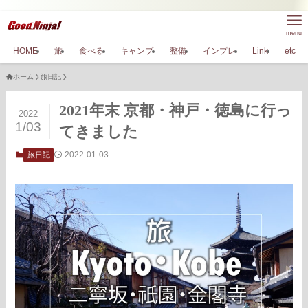
menu
HOME
旅
食べる
キャンプ
整備
インプレ
Link
etc
ホーム
旅日記
2021年末 京都・神戸・徳島に行っ
2022
1/03
てきました
2022-01-03
旅日記