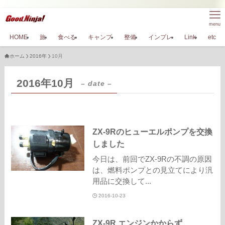
menu
HOME
旅
食べる
キャンプ
整備
インプレ
Link
etc
ホーム
2016年
10月
2016年10月
– date –
ZX-9Rのヒューエルポンプを交換
しました
今日は、前回でZX-9Rの不調の原因
は、燃料ポンプとの見立てにより汎
用品に交換して...
2016-10-23
ZX-9R エンジンかからず