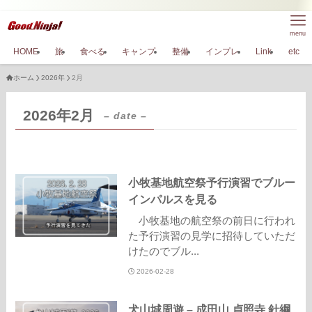
menu
HOME
旅
食べる
キャンプ
整備
インプレ
Link
etc
ホーム
2026年
2月
2026年2月
– date –
小牧基地航空祭予行演習でブルー
インパルスを見る
小牧基地の航空祭の前日に行われ
た予行演習の見学に招待していただ
けたのでブル...
2026-02-28
犬山城周遊 – 成田山 貞照寺 針綱