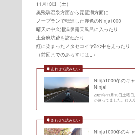
11月13日（土）
奥飛騨温泉方面から琵琶湖方面に
ノープランで転進した赤色のNinja1000
晴天の中久瀬温泉露天風呂に入ったり
土倉廃坑跡を訪ねたり
紅に染まったメタセコイヤ⁈の中を走ったり
（前回までのあらすじは↓）
あわせて読みたい
Ninja1000冬
Ninja!
2021年11月13日
か迷ってました。ひん
あわせて読みたい
Ninja1000冬