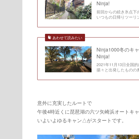
Ninja!
前回からの続き氷点下の午
いつもの日帰りツーリ
あわせて読みたい
Ninja1000冬
Ninja!
2021年11月13日
揚々と出発したものの
意外に充実したルートで
午後4時近くに琵琶湖の六ツ矢崎浜オートキ
いよいよゆるキャン△がスタートです。