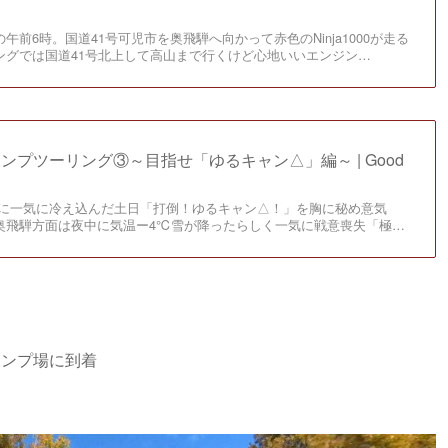
前6時。国道41号可児市を奥飛騨へ向かって赤色のNinja1000が走る
ングでは国道41号北上して高山まで行くけど心地いいエンジン…
のキャンプツーリング③～目指せ「ゆるキャン△」編～ | Good
全国的に一気に冷え込んだ土日「打倒！ゆるキャン△！」を胸に秘め意気
奥飛騨方面は夜中に気温ー4℃雪が降ったらしく一気に戦意喪失「極…
ャンプ場に到着