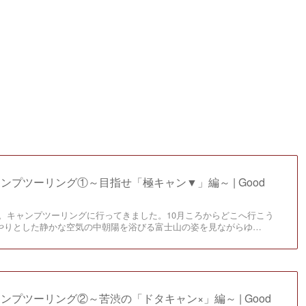
のキャンプツーリング①～目指せ「極キャン▼」編～ | Good
土曜日。キャンプツーリングに行ってきました。10月ころからどこへ行こう
やりとした静かな空気の中朝陽を浴びる富士山の姿を見ながらゆ…
のキャンプツーリング②～苦渋の「ドタキャン×」編～ | Good