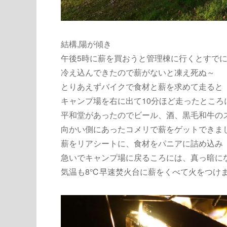
結構,陽が傾き
午後5時に薪を買おうと管理棟に行くとすで
冷え込んできたので薪がないと凍え死ぬ～
とりあえずバイクで食材と薪を求めて走ると
キャンプ場を右に出て10分ほど走ったところ
平和堂があったのでビール、酒、黒毛和牛の
向かい側にあったコメリで薪をゲットできま
薪をリアシートに、食材をパニアに詰め込み
急いでキャンプ場に戻るころには、真っ暗に
気温も8℃早速焚火台に薪をくべて火をつけ