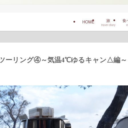
旅
食
HOME
travel diary
e
ャンプツーリング④～気温4℃ゆるキャン△編～