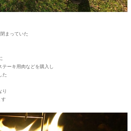
に閉まっていた
に
ステーキ用肉などを購入し
した
なり
ます