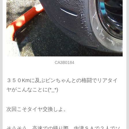
CA3B0184
３５０Kmに及ぶビンちゃんとの格闘でリアタイ
ヤがこんなことに(*_*)
次回こそタイヤ交換しよ。
そうそう、高速での帰り際、内津ＳＡで２人でソ