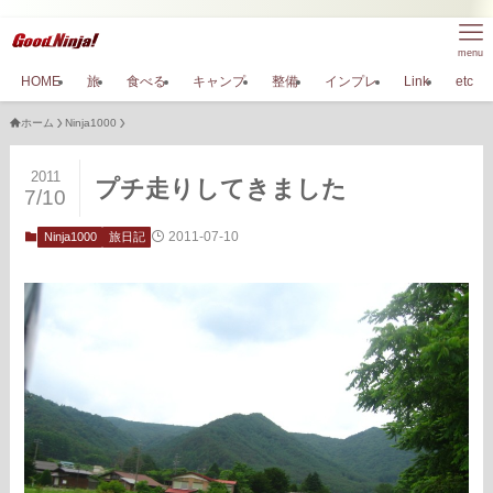
menu
HOME
旅
食べる
キャンプ
整備
インプレ
Link
etc
ホーム
Ninja1000
2011
プチ走りしてきました
7/10
2011-07-10
Ninja1000
旅日記