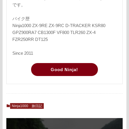
です。
バイク歴
Ninja1000 ZX-9RE ZX-9RC D-TRACKER KSR80
GPZ900RA7 CB1300F VF800 TLR260 ZX-4
FZR250RR DT125
Since 2011
Good Ninja!
Ninja1000
旅日記