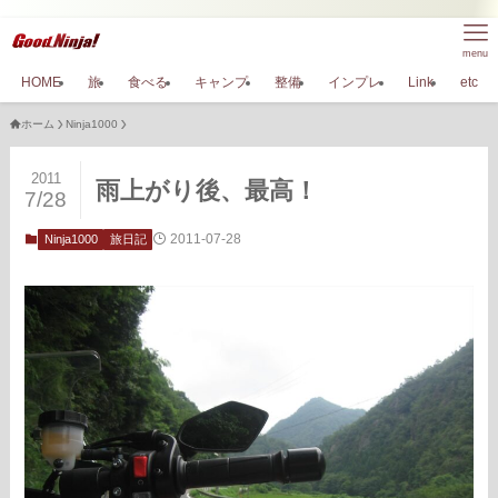
menu
HOME
旅
食べる
キャンプ
整備
インプレ
Link
etc
ホーム
Ninja1000
2011
雨上がり後、最高！
7/28
2011-07-28
Ninja1000
旅日記