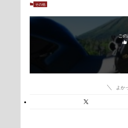
その他
この
よか