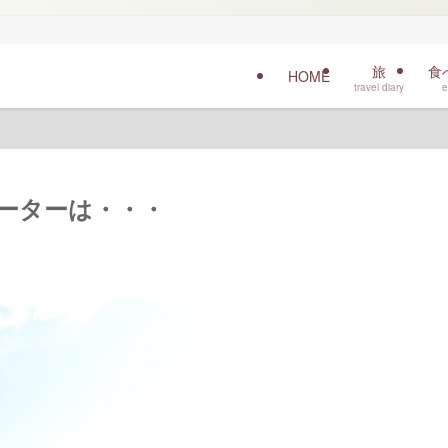
旅
食
HOME
travel diary
e
プヒーターは・・・