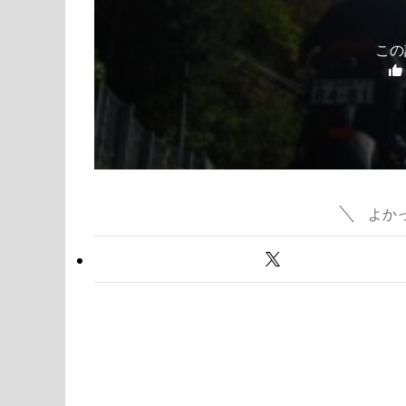
この
よか