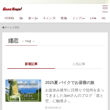
menu
HOME
旅
食べる
キャンプ
整備
インプレ
Link
etc
ホーム
嬬恋
嬬恋
– tag –
新着記事
人気記事
2025夏 バイクでお昼寝の旅
お盆休み後半に日帰りで信州を走っ
てきました3peiさんのブログ「道と
空」に触発さ...
2025-08-17