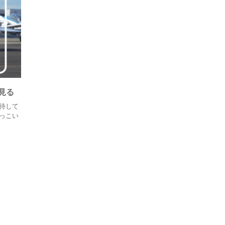
見る
待して
っこい