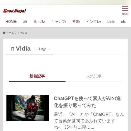
menu
HOME
旅
食べる
キャンプ
整備
インプレ
Link
etc
ホーム
ｎVidia
ｎVidia
– tag –
新着記事
人気記事
ChatGPTを使って素人がAiの進
化を振り返ってみた
最近、「AI」とか「ChatGPT」なん
て言葉が世間であふれています
ね-。35年前に親に...