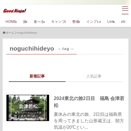
menu
HOME
旅
食べる
キャンプ
整備
インプレ
Link
etc
ホーム
noguchihideyo
noguchihideyo
– tag –
新着記事
人気記事
2024東北の旅2日目 福島 会津若
松
夏休みの東北の旅、2日目は福島県
を周ってきました山形蔵王は、朝方
気温が20℃とい...