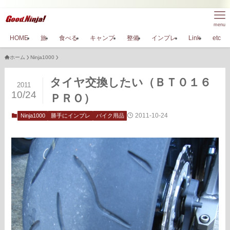
menu
HOME
旅
食べる
キャンプ
整備
インプレ
Link
etc
ホーム
Ninja1000
タイヤ交換したい（ＢＴ０１６
2011
10/24
ＰＲＯ）
2011-10-24
Ninja1000
勝手にインプレ
バイク用品