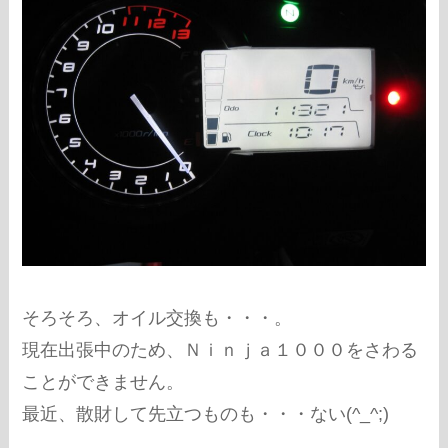
そろそろ、オイル交換も・・・。
現在出張中のため、Ｎｉｎｊａ１０００をさわる
ことができません。
最近、散財して先立つものも・・・ない(^_^;)