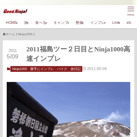
menu
HOME
旅
食べる
キャンプ
整備
インプレ
Link
etc
ホーム
Ninja1000
2011福島ツー２日目とNinja1000高
2011
5/09
速インプレ
2011-05-09
Ninja1000
勝手にインプレ
バイク
旅日記