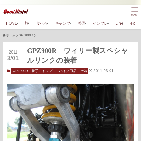
menu
HOME
旅
食べる
キャンプ
整備
インプレ
Link
etc
ホーム
GPZ900R
GPZ900R ウィリー製スペシャ
2011
3/01
ルリンクの装着
2011-03-01
GPZ900R
勝手にインプレ
バイク用品
整備