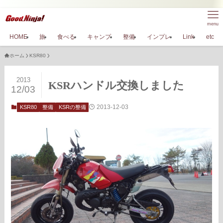
menu
HOME
旅
食べる
キャンプ
整備
インプレ
Link
etc
ホーム
KSR80
2013
KSRハンドル交換しました
12/03
2013-12-03
KSR80
整備
KSRの整備