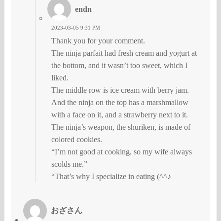
endn
2023-03-05 9:31 PM
Thank you for your comment.
The ninja parfait had fresh cream and yogurt at
the bottom, and it wasn’t too sweet, which I
liked.
The middle row is ice cream with berry jam.
And the ninja on the top has a marshmallow
with a face on it, and a strawberry next to it.
The ninja’s weapon, the shuriken, is made of
colored cookies.
“I’m not good at cooking, so my wife always
scolds me.”
“That’s why I specialize in eating (^^♪
おざさん