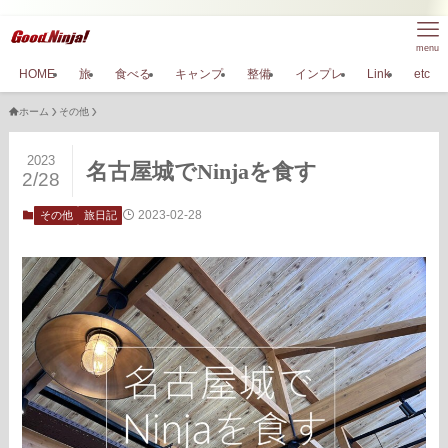
menu
HOME
旅
食べる
キャンプ
整備
インプレ
Link
etc
ホーム
その他
2023
名古屋城でNinjaを食す
2/28
2023-02-28
その他
旅日記