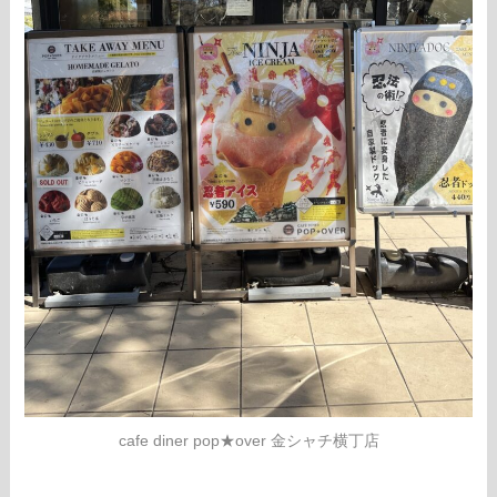
cafe diner pop★over 金シャチ横丁店