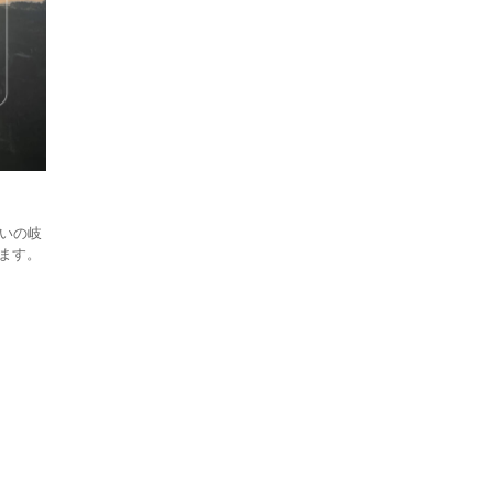
いの岐
ます。