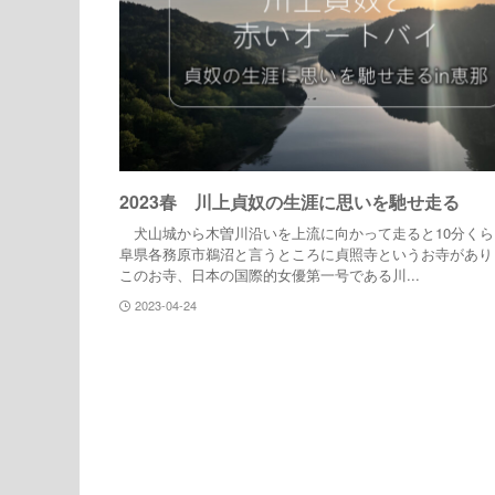
2023春 川上貞奴の生涯に思いを馳せ走る
犬山城から木曽川沿いを上流に向かって走ると10分くら
阜県各務原市鵜沼と言うところに貞照寺というお寺があり
このお寺、日本の国際的女優第一号である川...
2023-04-24