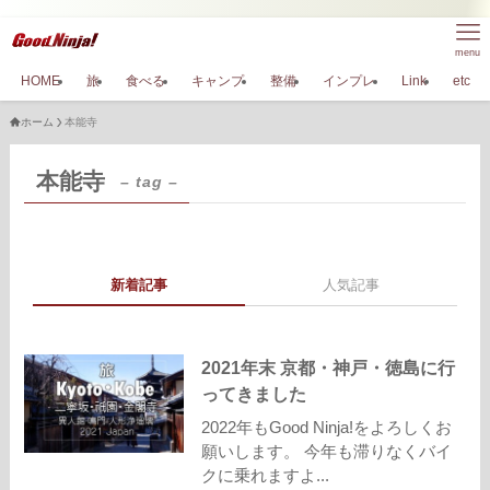
menu
HOME
旅
食べる
キャンプ
整備
インプレ
Link
etc
ホーム
本能寺
本能寺
– tag –
新着記事
人気記事
2021年末 京都・神戸・徳島に行
ってきました
2022年もGood Ninja!をよろしくお
願いします。 今年も滞りなくバイ
クに乗れますよ...