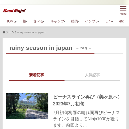
menu
HOME
旅
食べる
キャンプ
整備
インプレ
Link
etc
ホーム
rainy season in japan
rainy season in japan
– tag –
新着記事
人気記事
ビーナスライン再び（美ヶ原へ）
2023年7月初旬
7月初旬梅雨の晴れ間再びビーナス
ラインを目指してNinja1000が走り
ます。前回より...