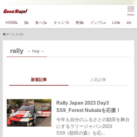
menu
HOME
旅
食べる
キャンプ
整備
インプレ
Link
etc
ホーム
rally
rally
– tag –
新着記事
人気記事
Rally Japan 2023 Day3
SS9_Forest Nukataを応援！
今年も自分のふるさとの額田を舞台
にするラリージャパン2023
SS9（額田の森）を応...