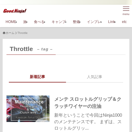
menu
HOME
旅
食べる
キャンプ
整備
インプレ
Link
etc
ホーム
Throttle
Throttle
– tag –
新着記事
人気記事
メンテ スロットルグリップ＆ク
ラッチワイヤーの注油
新年ということで今回はNinja1000
のメンテナンスです。 まずは、ス
ロットルグリッ...