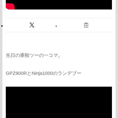
先日の乗鞍ツーの一コマ。
GPZ900RとNinja1000のランデブー