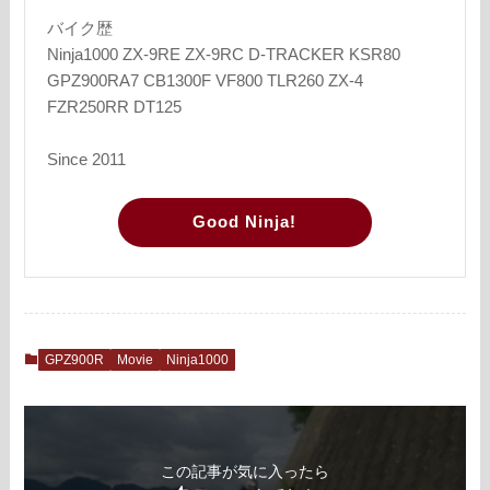
バイク歴
Ninja1000 ZX-9RE ZX-9RC D-TRACKER KSR80
GPZ900RA7 CB1300F VF800 TLR260 ZX-4
FZR250RR DT125
Since 2011
Good Ninja!
GPZ900R
Movie
Ninja1000
この記事が気に入ったら