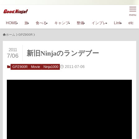
menu
HOME
旅
食べる
キャンプ
整備
インプレ
Link
etc
ホーム
GPZ900R
2011
新旧Ninjaのランデブー
7/06
2011-07-06
GPZ900R
Movie
Ninja1000